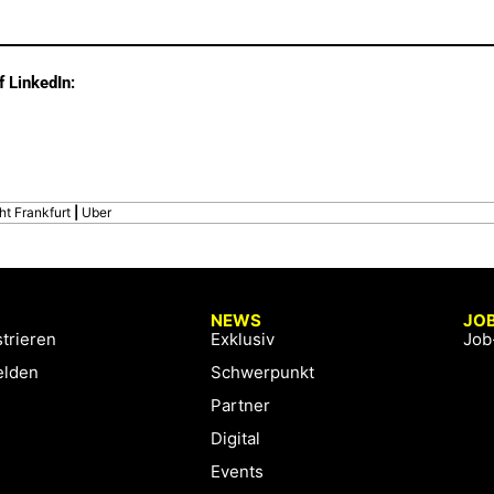
f LinkedIn:
ht Frankfurt
|
Uber
NEWS
JO
trieren
Exklusiv
Job
lden
Schwerpunkt
Partner
Digital
Events