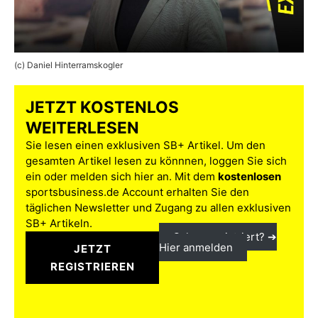
(c) Daniel Hinterramskogler
JETZT KOSTENLOS
WEITERLESEN
Sie lesen einen exklusiven SB+ Artikel. Um den
gesamten Artikel lesen zu könnnen, loggen Sie sich
ein oder melden sich hier an. Mit dem
kostenlosen
sportsbusiness.de Account erhalten Sie den
täglichen Newsletter und Zugang zu allen exklusiven
SB+ Artikeln.
Schon registriert? ➔
Hier anmelden
JETZT
REGISTRIEREN