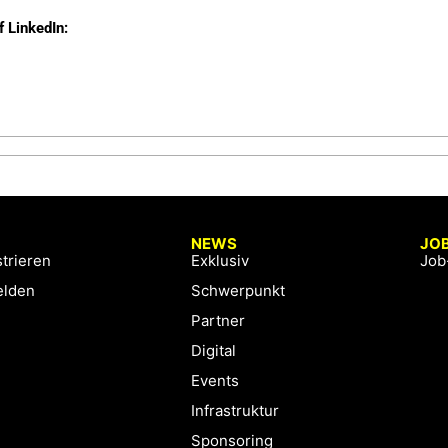
f LinkedIn:
NEWS
JO
trieren
Exklusiv
Job
lden
Schwerpunkt
Partner
Digital
Events
Infrastruktur
Sponsoring