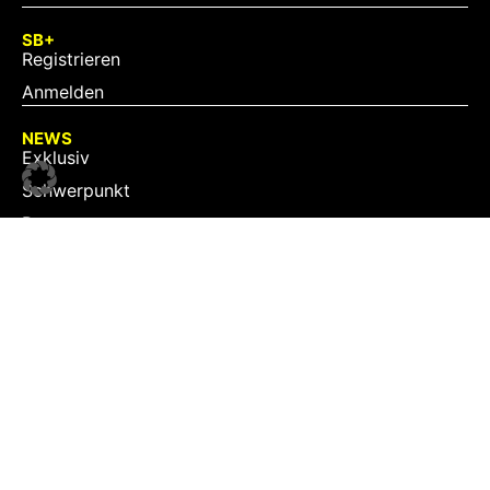
SB+
Registrieren
Anmelden
NEWS
Exklusiv
Schwerpunkt
Partner
Digital
Events
Infrastruktur
Sponsoring
Tourismus
JOBS
Job-Plattform