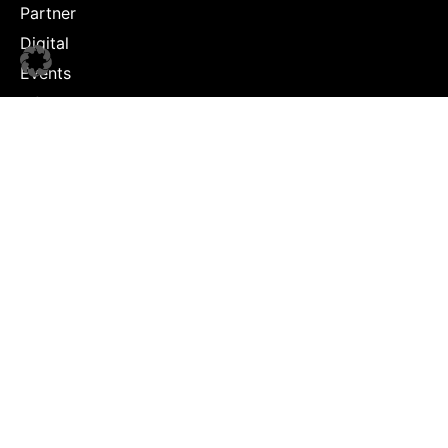
Partner
Digital
Events
Infrastruktur
Sponsoring
Tourismus
JOBS
Job-Plattform
PARTNER
Partner-Übersicht
Jetzt Partner werden
Kontakt
Impressum & Datenschutz
© Copyright 2026 sportsbusiness.de