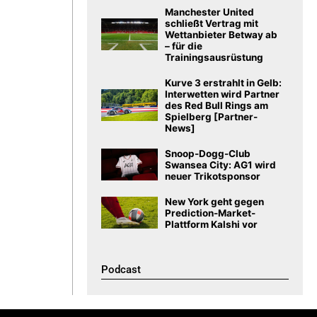
Manchester United
schließt Vertrag mit
Wettanbieter Betway ab
– für die
Trainingsausrüstung
Kurve 3 erstrahlt in Gelb:
Interwetten wird Partner
des Red Bull Rings am
Spielberg [Partner-
News]
Snoop-Dogg-Club
Swansea City: AG1 wird
neuer Trikotsponsor
New York geht gegen
Prediction-Market-
Plattform Kalshi vor
Podcast​